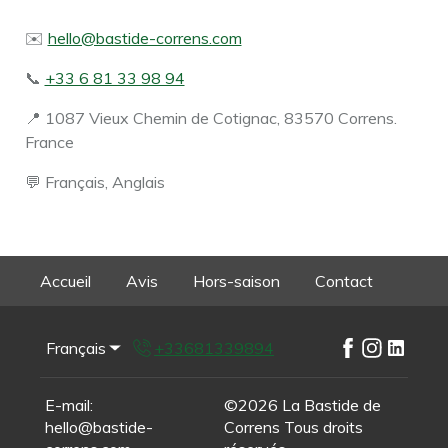
✉️
hello@bastide-correns.com
📞
+33 6 81 33 98 94
📍 1087 Vieux Chemin de Cotignac, 83570 Correns.
France
💬 Français, Anglais
Accueil
Avis
Hors-saison
Contact
Français
+33681339894
E-mail
:
©
2026
La Bastide de
hello@bastide-
Correns
Tous droits